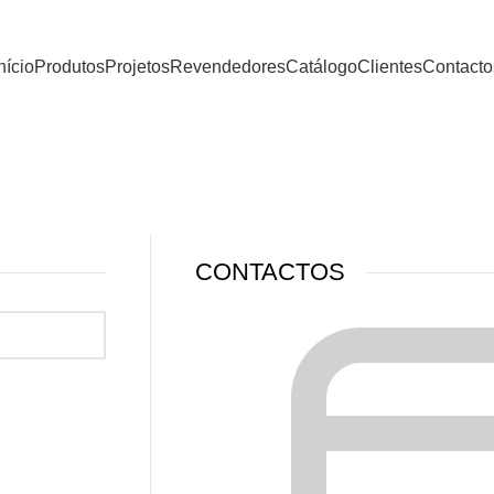
nício
Produtos
Projetos
Revendedores
Catálogo
Clientes
Contacto
Contactos
CONTACTOS