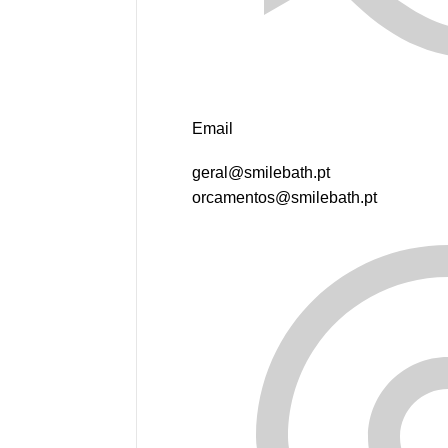
Email
geral@smilebath.pt
orcamentos@smilebath.pt