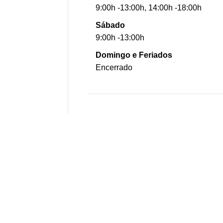
9:00h -13:00h, 14:00h -18:00h
Sábado
9:00h -13:00h
Domingo e Feriados
Encerrado
CONTACTOS
+351 212 137 850
(Chamada para rede fixa nacional)
geral@smilebath.pt
orcamentos@smilebath.pt