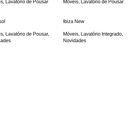
is
,
Lavatório de Pousar
Móveis
,
Lavatório de Pousar
sol
Ibiza New
is
,
Lavatório de Pousar
,
Móveis
,
Lavatório Integrado
,
dades
Novidades
→