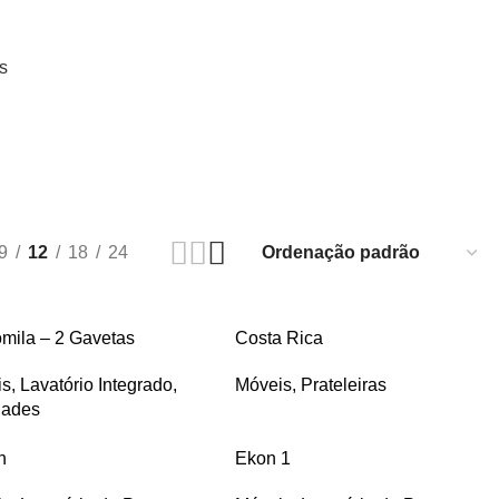
s
9
12
18
24
ila – 2 Gavetas
Costa Rica
is
,
Lavatório Integrado
,
Móveis
,
Prateleiras
dades
n
Ekon 1