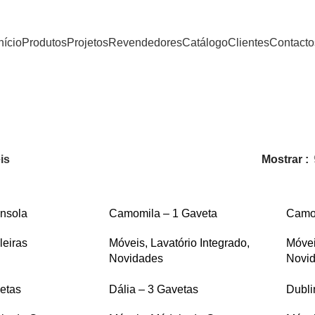
nício
Produtos
Projetos
Revendedores
Catálogo
Clientes
Contacto
Móveis
is
Mostrar
nsola
Camomila – 1 Gaveta
Camom
leiras
Móveis
,
Lavatório Integrado
,
Móve
Novidades
Novi
vetas
Dália – 3 Gavetas
Dubli