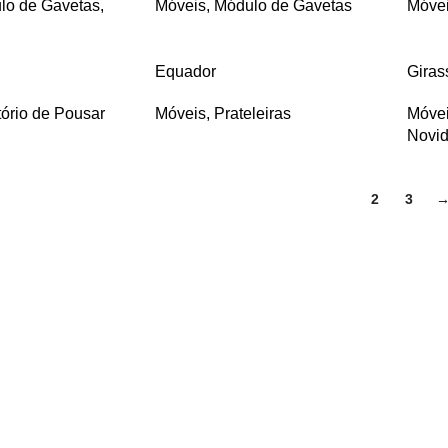
lo de Gavetas
,
Móveis
,
Módulo de Gavetas
Móve
Equador
Giras
ório de Pousar
Móveis
,
Prateleiras
Móve
Novi
1
2
3