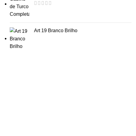
Art 19 Branco Brilho
CONTACTOS
+351 212 137 850
(Chamada para rede fixa nacional)
geral@smilebath.pt
orcamentos@smilebath.pt
Parque Industrial do Seixal