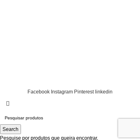
Rua Rodrigo Sarmento de Beires, 1
2840-068 Aldeia de Paio Pires
LINKS ÚTEIS
Política de Privacidade
Centro de Arbitragem
Livro de Reclamações
Smilebath | Todos os direitos reservados | Design e
desenvolvimento por
Bestsites.pt
Facebook
Instagram
Pinterest
linkedin
Search
Pesquise por produtos que queira encontrar.