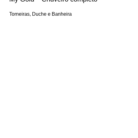
Torneiras
,
Duche e Banheira
CONTACTOS
+351 212 137 850
(Chamada para rede fixa nacional)
geral@smilebath.pt
orcamentos@smilebath.pt
Parque Industrial do Seixal
Rua Rodrigo Sarmento de Beires, 1
2840-068 Aldeia de Paio Pires
LINKS ÚTEIS